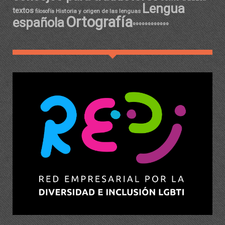
Lengua
textos
Historia y origen de las lenguas
filosofía
Ortografía
española
ºººººººººººº