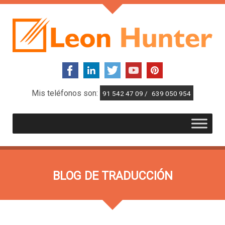
Mis teléfonos son:
91 542 47 09 /
639 050 954
BLOG DE TRADUCCIÓN