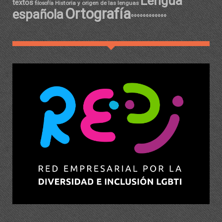
Lengua
textos
Historia y origen de las lenguas
filosofía
Ortografía
española
ºººººººººººº