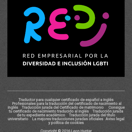
Traductor para cualquier certificado de español a inglés
Profesionales para la traducción del certificado de nacimiento al
inglés
Traducción jurada del Certificado de matrimonio
Consigue
tu certificado de nacimiento traducido al inglés
Traducción jurada
de tu expediente académico
Traducción jurada del título
universitario
La mejores traducciones juradas oficiales
Aviso legal
y política de cookies
Copyright © 2016 Leon Hunter