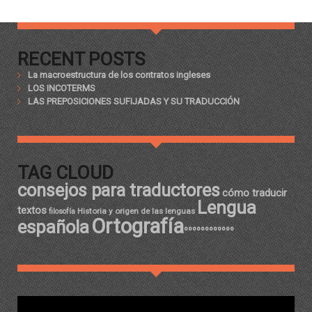
RECENT POSTS
La macroestructura de los contratos ingleses
LOS INCOTERMS
LAS PREPOSICIONES SUFIJADAS Y SU TRADUCCIÓN
TAG CLOUD
consejos para traductores
cómo traducir
Lengua
textos
Historia y origen de las lenguas
filosofía
Ortografía
española
ºººººººººººº