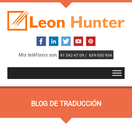
Mis teléfonos son:
91 542 47 09 /
639 050 954
BLOG DE TRADUCCIÓN