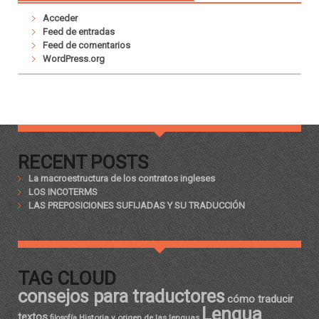
Acceder
Feed de entradas
Feed de comentarios
WordPress.org
RECENT POSTS
La macroestructura de los contratos ingleses
LOS INCOTERMS
LAS PREPOSICIONES SUFIJADAS Y SU TRADUCCIÓN
TAG CLOUD
consejos para traductores
cómo traducir
Lengua
textos
Historia y origen de las lenguas
filosofía