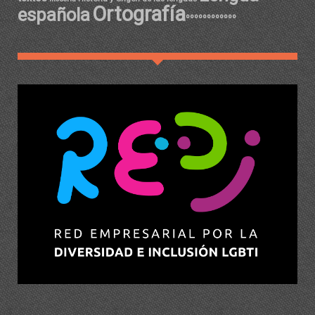
Ortografía
española
ºººººººººººº