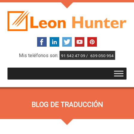
Mis teléfonos son:
91 542 47 09 /
639 050 954
BLOG DE TRADUCCIÓN