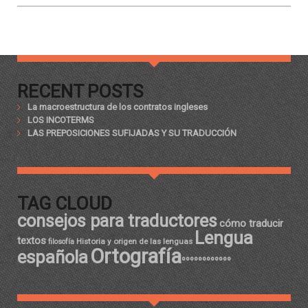
RECENT POSTS
La macroestructura de los contratos ingleses
LOS INCOTERMS
LAS PREPOSICIONES SUFIJADAS Y SU TRADUCCIÓN
TAG CLOUD
consejos para traductores
cómo traducir
Lengua
textos
Historia y origen de las lenguas
filosofía
Ortografía
española
ºººººººººººº