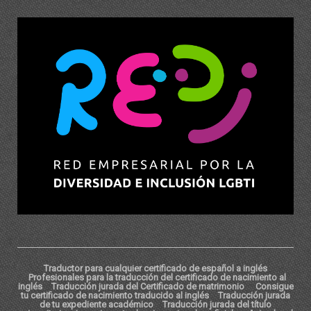
Traductor para cualquier certificado de español a inglés
Profesionales para la traducción del certificado de nacimiento al
inglés
Traducción jurada del Certificado de matrimonio
Consigue
tu certificado de nacimiento traducido al inglés
Traducción jurada
de tu expediente académico
Traducción jurada del título