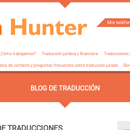
Mis teléfo
¿Cómo trabajamos?
Traducción jurídica y financiera
Traducciones 
atos de contacto y preguntas frecuentes sobre traducción jurada
Blo
BLOG DE TRADUCCIÓN
DE TRADUCCIONES