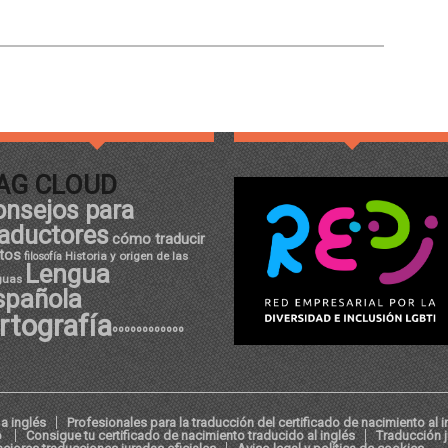
AG CLOUD
onsejos para
raductores
cómo traducir
tos
Historia y origen de las
filosofía
Lengua
guas
spañola
rtografía
ºººººººººººº
a inglés
Profesionales para la traducción del certificado de nacimiento al i
o
Consigue tu certificado de nacimiento traducido al inglés
Traducción 