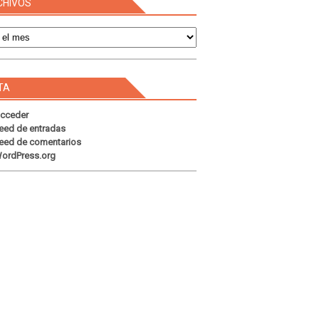
CHIVOS
s
TA
cceder
eed de entradas
eed de comentarios
ordPress.org