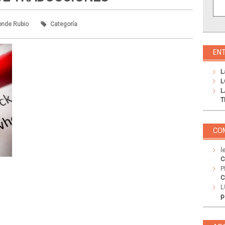
onde Rubio
Categoría
EN
L
L
L
T
CO
l
C
P
C
L
p