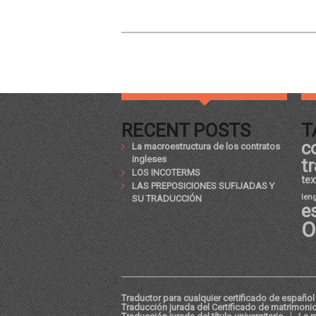
RECENT POSTS
T
c
La macroestructura de los contratos
ingleses
t
LOS INCOTERMS
tex
LAS PREPOSICIONES SUFIJADAS Y
len
SU TRADUCCIÓN
e
O
Traductor para cualquier certificado de español 
Traducción jurada del Certificado de matrimoni