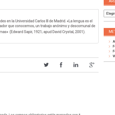
AR
Archivo
s en la Universidad Carlos III de Madrid. «La lengua es el
rador que conocemos, un trabajo anónimo y descomunal de
ME
imas»
(Edward Sapir, 1921; apud David Crystal, 2001).
A
F
F
W
icada.
Los campos obligatorios están marcados con
*