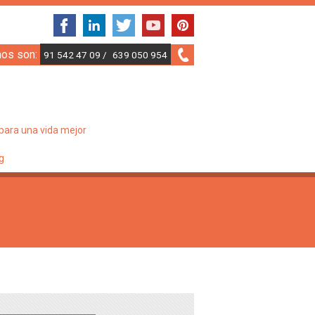
nos son:
91 542 47 09 /
639 050 954
para una vida mejor
g