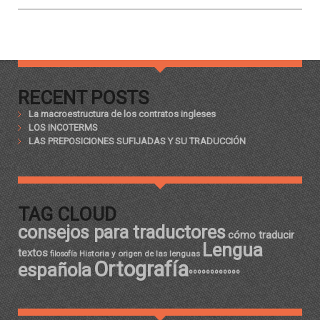
RECENT POSTS
La macroestructura de los contratos ingleses
LOS INCOTERMS
LAS PREPOSICIONES SUFIJADAS Y SU TRADUCCIÓN
TAG CLOUD
consejos para traductores
cómo traducir
Lengua
textos
Historia y origen de las lenguas
filosofía
Ortografía
española
ºººººººººººº