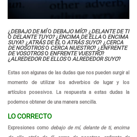
¿
DEBAJO DE MÍ
O
DEBAJO MÍO
? ¿
DELANTE DE TI
O
DELANTE TUYO?
¿
ENCIMA DE ELLA
O
ENCIMA
SUYA
? ¿
ATRÁS DE ÉL
O
ATRÁS SUYO
? ¿
CERCA
DE NOSOTROS
O
CERCA NUESTRO
? ¿
ENFRENTE
DE VOSOTROS
O
ENFRENTE VUESTRO
?
¿
ALREDEDOR DE ELLOS
O
ALREDEDOR SUYO
?
Estas son algunas de las dudas que nos pueden surgir al
momento de utilizar los adverbios de lugar y los
artículos posesivos. La respuesta a estas dudas la
podemos obtener de una manera sencilla.
LO CORRECTO
Expresiones como
debajo de mí
,
delante de ti,
encima