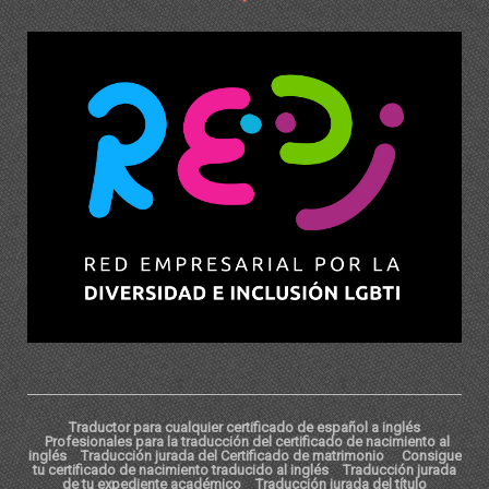
Traductor para cualquier certificado de español a inglés
Profesionales para la traducción del certificado de nacimiento al
inglés
Traducción jurada del Certificado de matrimonio
Consigue
tu certificado de nacimiento traducido al inglés
Traducción jurada
de tu expediente académico
Traducción jurada del título