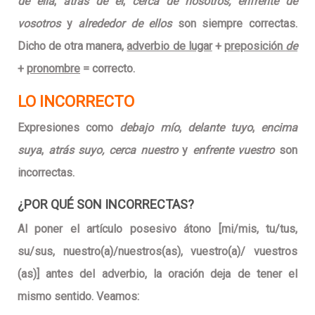
de ella
,
atrás de él
,
cerca de nosotros, enfrente de
vosotros
y
alrededor de ellos
son siempre correctas
.
Dicho de otra manera,
adverbio de lugar
+
preposición
de
+
pronombre
= correcto.
LO INCORRECTO
Expresiones como
debajo mío
,
delante tuyo
,
encima
suya
,
atrás suyo, cerca nuestro
y
enfrente vuestro
son
incorrectas.
¿POR QUÉ SON INCORRECTAS?
Al poner el artículo posesivo átono [mi/mis, tu/tus,
su/sus, nuestro(a)/nuestros(as), vuestro(a)/ vuestros
(as)] antes del adverbio, la oración deja de tener el
mismo sentido. Veamos: