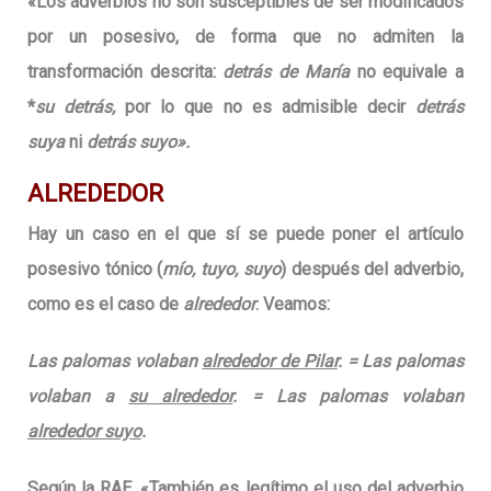
«Los adverbios no son susceptibles de ser modificados
por un posesivo, de forma que no admiten la
transformación descrita:
detrás de María
no equivale a
*
su detrás,
por lo que no es admisible decir
detrás
suya
ni
detrás suyo».
ALREDEDOR
Hay un caso en el que sí se puede poner el artículo
posesivo tónico (
mío, tuyo, suyo
) después del adverbio,
como es el caso de
alrededor
. Veamos:
Las palomas volaban
alrededor de Pilar
.
=
Las palomas
volaban a
su alrededor
.
=
Las palomas volaban
alrededor suyo
.
Según la RAE, «También es legítimo el uso del adverbio