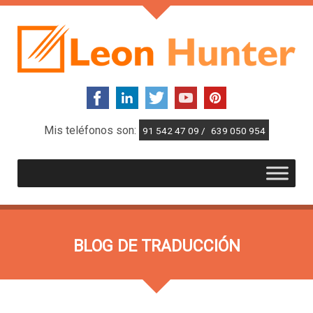
Mis teléfonos son:
91 542 47 09 /
639 050 954
BLOG DE TRADUCCIÓN