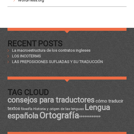
WordPress.org
RECENT POSTS
La macroestructura de los contratos ingleses
LOS INCOTERMS
LAS PREPOSICIONES SUFIJADAS Y SU TRADUCCIÓN
TAG CLOUD
consejos para traductores
cómo traducir
Lengua
textos
Historia y origen de las lenguas
filosofía
Ortografía
española
ºººººººººººº