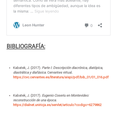
BIBLIOGRAFÍA:
Kabatek, J. (2017).
Parte I: Descripción diacrónica, diatópica,
diastrática y diafásica
. Cervantes virtual.
https://cvc.cervantes.es/literatura/aispi/pdf/bib_01/01_016.pdf
Kabatek, J. (2017).
Eugenio Coseriu en Montevideo:
reconstrucción de una época
.
https://dialnet.unirioja.es/servlet/articulo?codigo=6279862