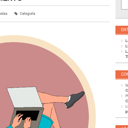
uelas
Categoría
EN
L
L
L
T
CO
l
C
P
C
L
p