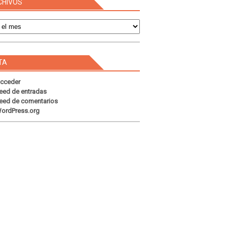
CHIVOS
s
TA
cceder
eed de entradas
eed de comentarios
ordPress.org