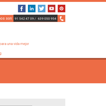
nos son:
91 542 47 09 /
639 050 954
para una vida mejor
g