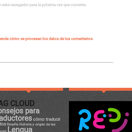
n este navegador para la próxima vez que comente.
ende cómo se procesan los datos de tus comentarios
.
AG CLOUD
onsejos para
raductores
cómo traducir
tos
Historia y origen de las
filosofía
Lengua
guas