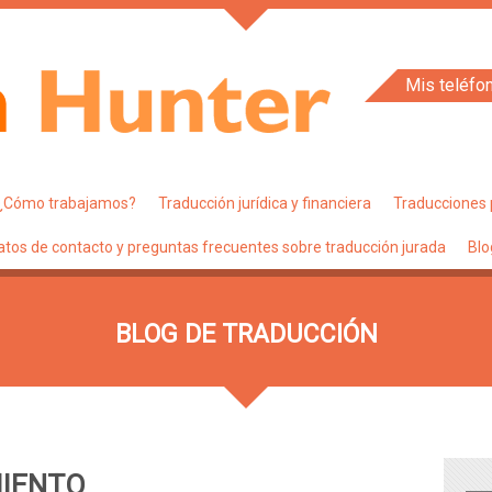
Mis teléfo
¿Cómo trabajamos?
Traducción jurídica y financiera
Traducciones 
atos de contacto y preguntas frecuentes sobre traducción jurada
Blo
BLOG DE TRADUCCIÓN
MIENTO