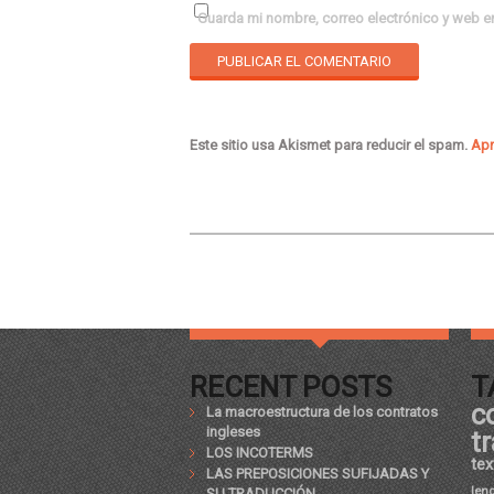
Guarda mi nombre, correo electrónico y web e
Este sitio usa Akismet para reducir el spam.
Apr
RECENT POSTS
T
c
La macroestructura de los contratos
ingleses
t
LOS INCOTERMS
tex
LAS PREPOSICIONES SUFIJADAS Y
len
SU TRADUCCIÓN