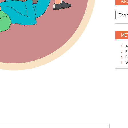
AR
Archivo
ME
A
F
F
W