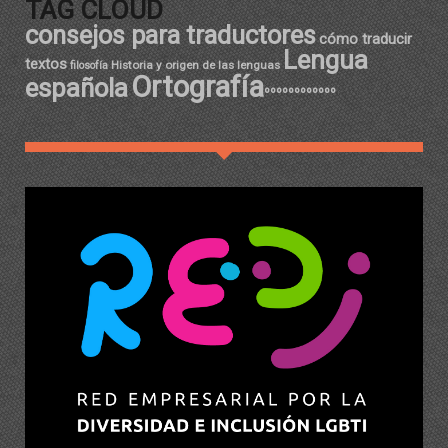
TAG CLOUD
consejos para traductores
cómo traducir
Lengua
textos
Historia y origen de las lenguas
filosofía
Ortografía
española
ºººººººººººº