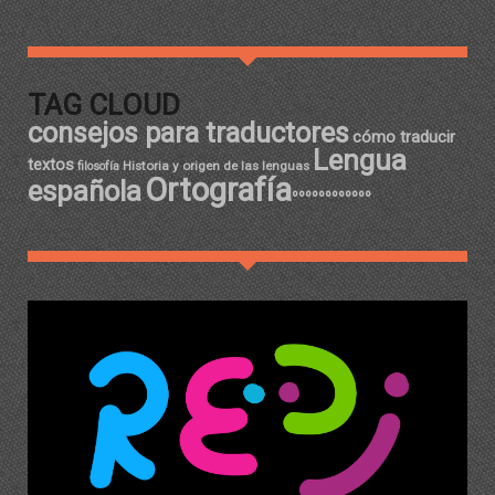
TAG CLOUD
consejos para traductores
cómo traducir
Lengua
textos
Historia y origen de las lenguas
filosofía
Ortografía
española
ºººººººººººº