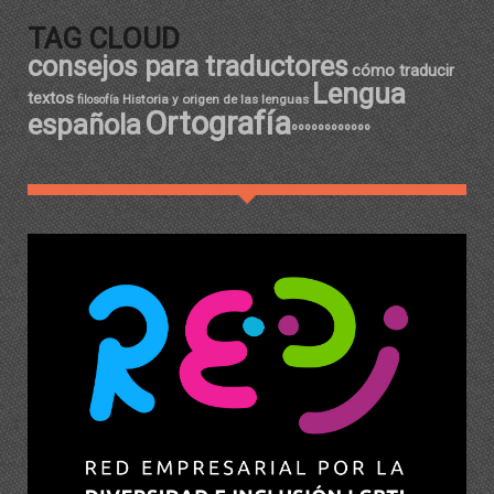
TAG CLOUD
consejos para traductores
cómo traducir
Lengua
textos
Historia y origen de las lenguas
filosofía
Ortografía
española
ºººººººººººº