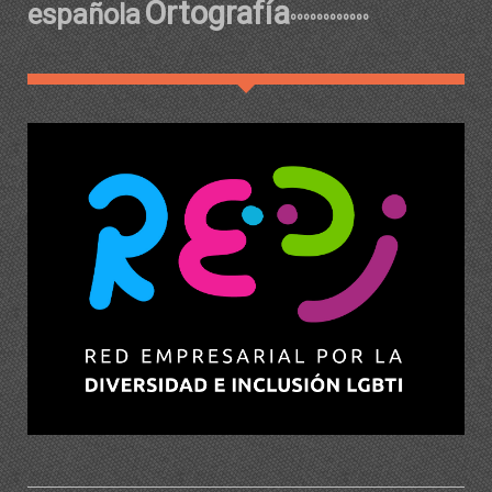
Ortografía
española
ºººººººººººº