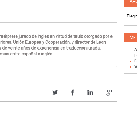
AR
Archivo
térprete jurado de inglés en virtud de título otorgado por el
ME
riores, Unión Europea y Cooperación, y director de Leon
 de veinte años de experiencia en traducción jurada,
A
émica entre español e inglés.
F
F
W