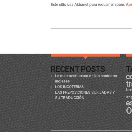
Este sitio usa Akismet para reducir el spam.
Apr
RECENT POSTS
T
c
La macroestructura de los contratos
ingleses
t
LOS INCOTERMS
tex
LAS PREPOSICIONES SUFIJADAS Y
len
SU TRADUCCIÓN
e
O