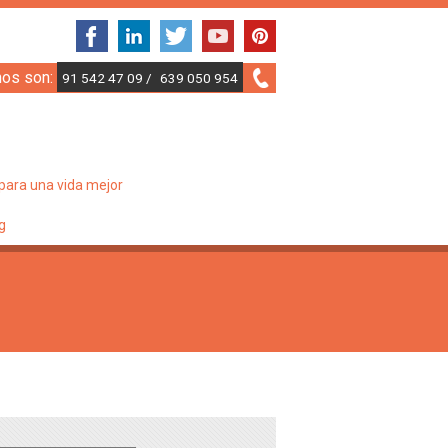
nos son:
91 542 47 09 /
639 050 954
para una vida mejor
g