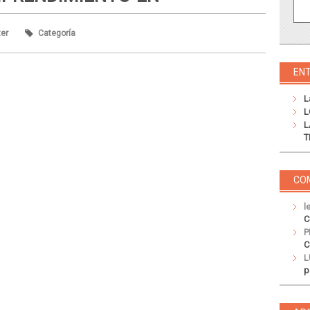
ter
Categoría
EN
L
L
L
T
CO
l
C
P
C
L
p