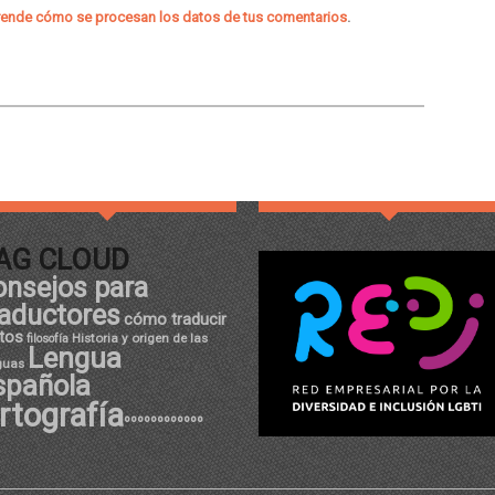
ende cómo se procesan los datos de tus comentarios
.
AG CLOUD
onsejos para
raductores
cómo traducir
tos
Historia y origen de las
filosofía
Lengua
guas
spañola
rtografía
ºººººººººººº