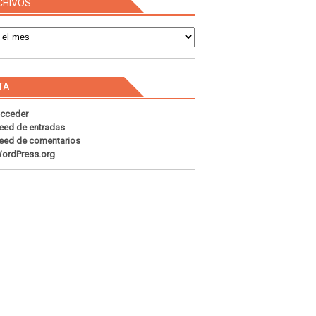
CHIVOS
s
TA
cceder
eed de entradas
eed de comentarios
ordPress.org