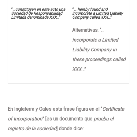
“…
constituyen
en este acto una
“…
hereby
found and
Sociedad de Responsabilidad
incorporate
a Limited Liability
Limitada denominada XXX
…”
Company called XXX
…”
Alternativas:
“…
incorporate a Limited
Liability Company in
these proceedings called
XXX
…”
En Inglaterra y Gales esta frase figura en el “
Certificate
of Incorporation
” [es un documento que
prueba el
registro de la sociedad
] donde dice: