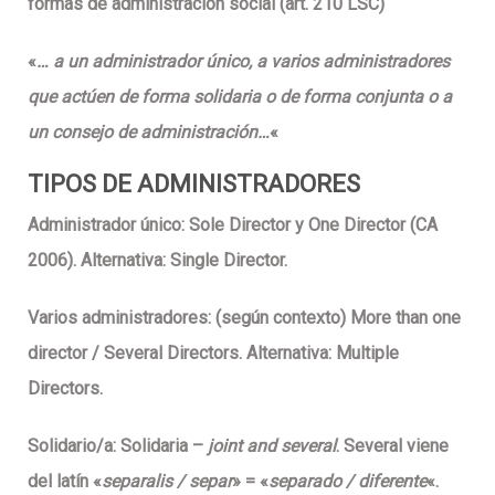
formas de administración social
(art. 210 LSC)
«
… a un administrador único, a varios administradores
que actúen de forma solidaria o de forma conjunta o a
un consejo de administración…
«
TIPOS DE ADMINISTRADORES
Administrador único:
Sole Director
y
One Director
(CA
2006). Alternativa: Single Director.
Varios administradores:
(según contexto) More than one
director / Several Directors. Alternativa: Multiple
Directors.
Solidario/a:
Solidaria –
joint and several
.
Several
viene
del latín «
separalis / separ
» = «
separado / diferente
«.