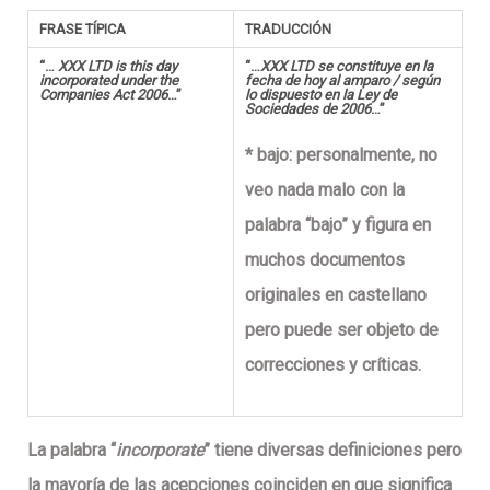
FRASE TÍPICA
TRADUCCIÓN
“…
XXX LTD is this day
“…
XXX LTD se constituye en la
incorporated under the
fecha de hoy al amparo / según
Companies Act 2006
…”
lo dispuesto en la Ley de
Sociedades de 2006
…”
* bajo
: personalmente, no
veo nada malo con la
palabra “bajo” y figura en
muchos documentos
originales en castellano
pero puede ser objeto de
correcciones y críticas.
La palabra “
incorporate
” tiene diversas definiciones pero
la mayoría de las acepciones coinciden en que significa