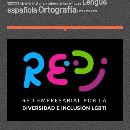
Lengua
textos
Historia y origen de las lenguas
filosofía
Ortografía
española
ºººººººººººº