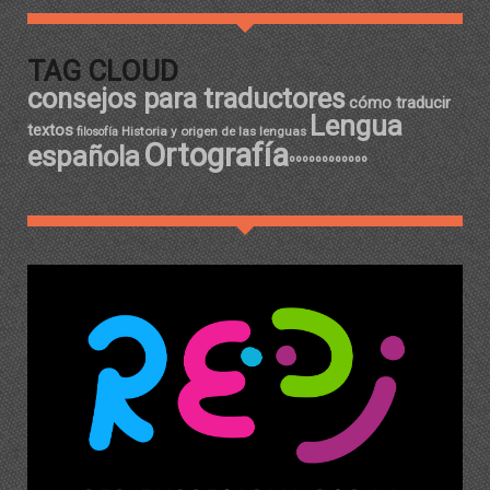
TAG CLOUD
consejos para traductores
cómo traducir
Lengua
textos
Historia y origen de las lenguas
filosofía
Ortografía
española
ºººººººººººº