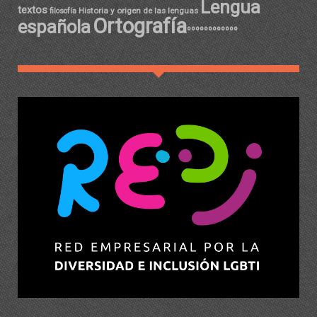
Lengua
textos
Historia y origen de las lenguas
filosofía
Ortografía
española
ºººººººººººº