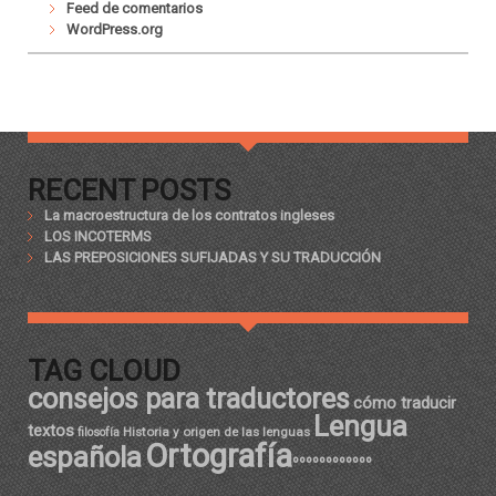
Feed de comentarios
WordPress.org
RECENT POSTS
La macroestructura de los contratos ingleses
LOS INCOTERMS
LAS PREPOSICIONES SUFIJADAS Y SU TRADUCCIÓN
TAG CLOUD
consejos para traductores
cómo traducir
Lengua
textos
Historia y origen de las lenguas
filosofía
Ortografía
española
ºººººººººººº