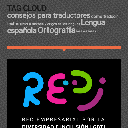
TAG CLOUD
consejos para traductores
cómo traducir
Lengua
textos
Historia y origen de las lenguas
filosofía
Ortografía
española
ºººººººººººº