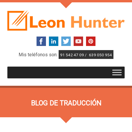
Mis teléfonos son:
91 542 47 09 /
639 050 954
BLOG DE TRADUCCIÓN