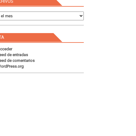
CHIVOS
s
TA
cceder
eed de entradas
eed de comentarios
ordPress.org