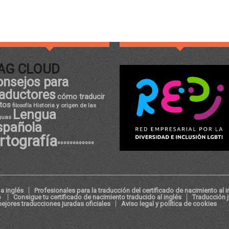
AG CLOUD
onsejos para
raductores
cómo traducir
tos
Historia y origen de las
filosofía
Lengua
guas
spañola
rtografía
ºººººººººººº
a inglés
Profesionales para la traducción del certificado de nacimiento al i
o
Consigue tu certificado de nacimiento traducido al inglés
Traducción 
ejores traducciones juradas oficiales
Aviso legal y política de cookies