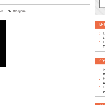
ter
Categoría
EN
L
L
L
T
CO
l
C
P
C
L
p