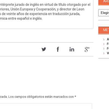
AR
térprete jurado de inglés en virtud de título otorgado por el
Archivo
riores, Unión Europea y Cooperación, y director de Leon
 de veinte años de experiencia en traducción jurada,
émica entre español e inglés.
ME
A
F
F
W
icada.
Los campos obligatorios están marcados con
*