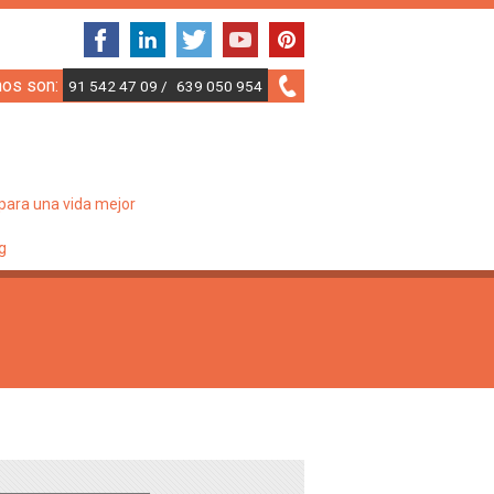
nos son:
91 542 47 09 /
639 050 954
para una vida mejor
g