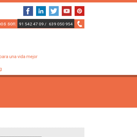
nos son:
91 542 47 09 /
639 050 954
para una vida mejor
g