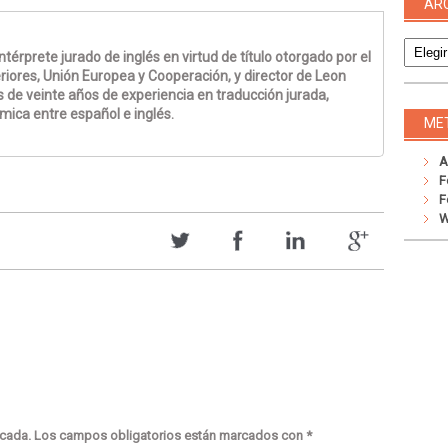
AR
Archivo
térprete jurado de inglés en virtud de título otorgado por el
riores, Unión Europea y Cooperación, y director de Leon
 de veinte años de experiencia en traducción jurada,
émica entre español e inglés.
ME
A
F
F
W
icada.
Los campos obligatorios están marcados con
*