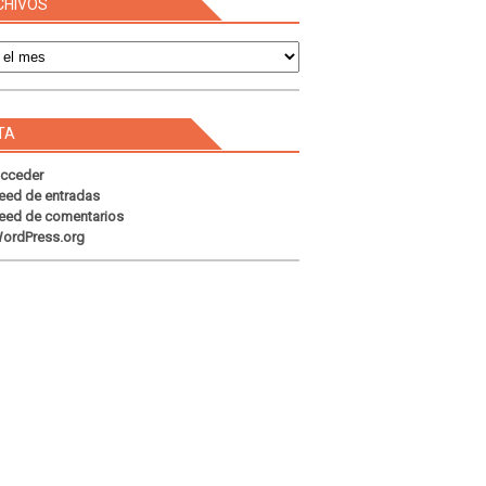
CHIVOS
s
TA
cceder
eed de entradas
eed de comentarios
ordPress.org