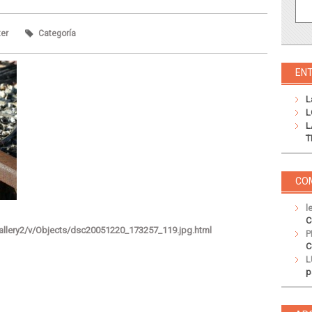
ter
Categoría
EN
L
L
L
T
CO
l
C
gallery2/v/Objects/dsc20051220_173257_119.jpg.html
P
C
L
p