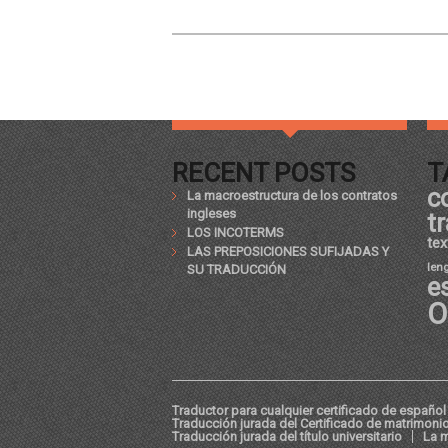
RECENT POSTS
T
c
La macroestructura de los contratos
ingleses
t
LOS INCOTERMS
tex
LAS PREPOSICIONES SUFIJADAS Y
len
SU TRADUCCIÓN
e
O
Traductor para cualquier certificado de español 
Traducción jurada del Certificado de matrimoni
Traducción jurada del título universitario
La m