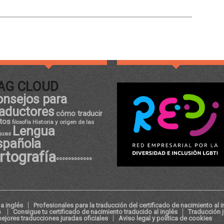
AG CLOUD
onsejos para
raductores
cómo traducir
tos
Historia y origen de las
filosofía
Lengua
guas
spañola
rtografía
ºººººººººººº
a inglés
Profesionales para la traducción del certificado de nacimiento al i
o
Consigue tu certificado de nacimiento traducido al inglés
Traducción 
ejores traducciones juradas oficiales
Aviso legal y política de cookies