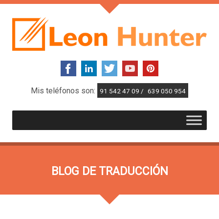
Mis teléfonos son:
91 542 47 09 /
639 050 954
BLOG DE TRADUCCIÓN