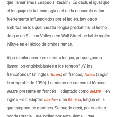
que llamaríamos «especialización». Es decir, al igual que
el lenguaje de la tecnología o el de la economía están
fuertemente influenciados por el inglés, hay otros
ámbitos en los que nuestra lengua predomina. El hecho
de que en Sillicon Valley o en Wall Street se hable inglés
influye en el léxico de ambas ramas.
Algo similar ocurre en nuestra lengua, porque ¿cómo
llaman los anglohablantes a los toreros? ¿Y los
francófonos?
En inglés,
torero
; en francés,
toréro
(según
la ortografía de 1990)
.
Lo mismo ocurre con el término
siesta
, presente en francés —adaptado como
sieste
—,
en
inglés —sin adaptar:
siesta
— o en
italiano
, lengua en la
que tampoco se modifica
. Se puede decir, por suerte o
por desgracia —me inclino por esta última—, que