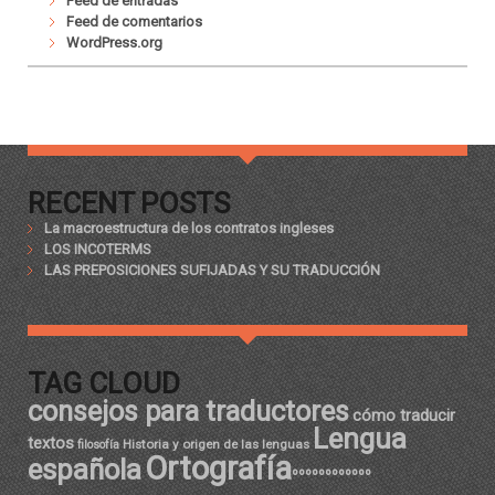
Feed de entradas
Feed de comentarios
WordPress.org
RECENT POSTS
La macroestructura de los contratos ingleses
LOS INCOTERMS
LAS PREPOSICIONES SUFIJADAS Y SU TRADUCCIÓN
TAG CLOUD
consejos para traductores
cómo traducir
Lengua
textos
Historia y origen de las lenguas
filosofía
Ortografía
española
ºººººººººººº