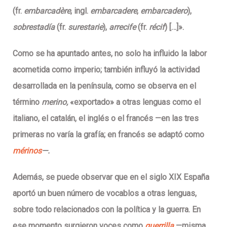
(fr.
embarcadère
, ingl.
embarcadere
,
embarcadero
),
sobrestadía
(fr.
surestarie
),
arrecife
(fr.
récif
) […]».
Como se ha apuntado antes, no solo ha influido la labor
acometida como imperio; también influyó la actividad
desarrollada en la península, como se observa en el
término
merino,
«exportado» a otras lenguas como el
italiano, el catalán, el inglés o el francés —en las tres
primeras no varía la grafía; en francés se adaptó como
mérinos
—.
Además, se puede observar que en el siglo XIX
España
aportó un buen número de vocablos a otras lenguas,
sobre todo relacionados con la política y la guerra
. En
ese momento surgieron voces como
guerrilla
—misma