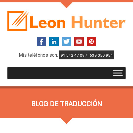
Mis teléfonos son:
91 542 47 09 /
639 050 954
BLOG DE TRADUCCIÓN