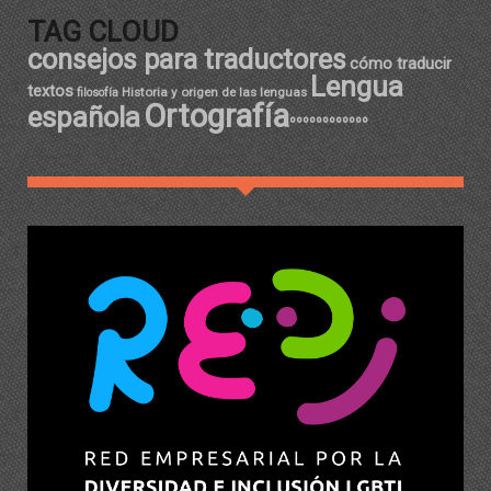
TAG CLOUD
consejos para traductores
cómo traducir
Lengua
textos
Historia y origen de las lenguas
filosofía
Ortografía
española
ºººººººººººº