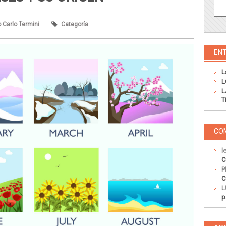
o Carlo Termini
Categoría
EN
L
L
L
T
CO
l
C
P
C
L
p