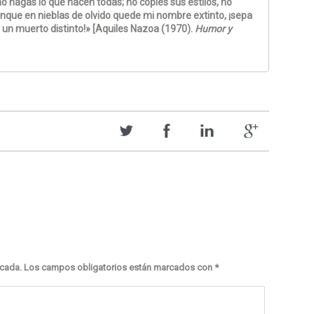
 hagas lo que hacen todas; no copies sus estilos, no
nque en nieblas de olvido quede mi nombre extinto, ¡sepa
 un muerto distinto!» [Aquiles Nazoa (1970).
Humor y
icada.
Los campos obligatorios están marcados con
*