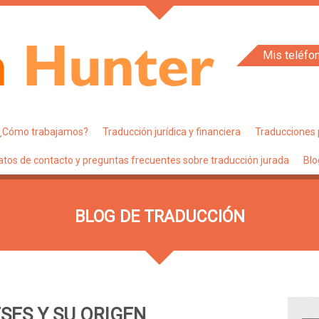
Mis teléfo
¿Cómo trabajamos?
Traducción jurídica y financiera
Traducciones 
atos de contacto y preguntas frecuentes sobre traducción jurada
Blo
BLOG DE TRADUCCIÓN
SES Y SU ORIGEN