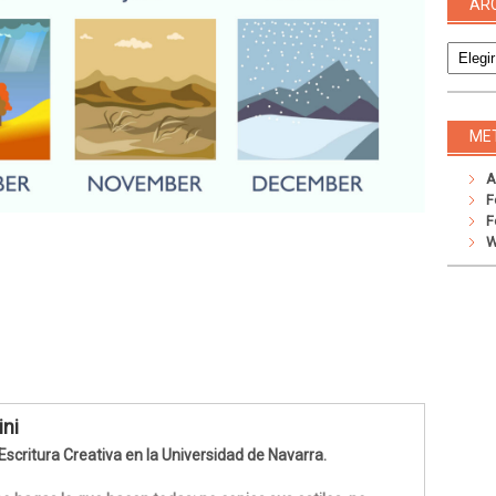
AR
Archivo
ME
A
F
F
W
ini
Escritura Creativa en la Universidad de Navarra.