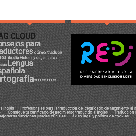
AG CLOUD
onsejos para
raductores
cómo traducir
tos
Historia y origen de las
filosofía
Lengua
guas
spañola
rtografía
ºººººººººººº
a inglés
Profesionales para la traducción del certificado de nacimiento al i
o
Consigue tu certificado de nacimiento traducido al inglés
Traducción 
ejores traducciones juradas oficiales
Aviso legal y política de cookies