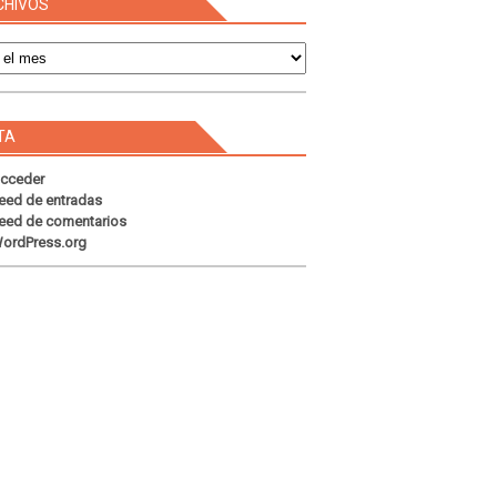
CHIVOS
s
TA
cceder
eed de entradas
eed de comentarios
ordPress.org