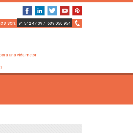
nos son:
91 542 47 09 /
639 050 954
para una vida mejor
g