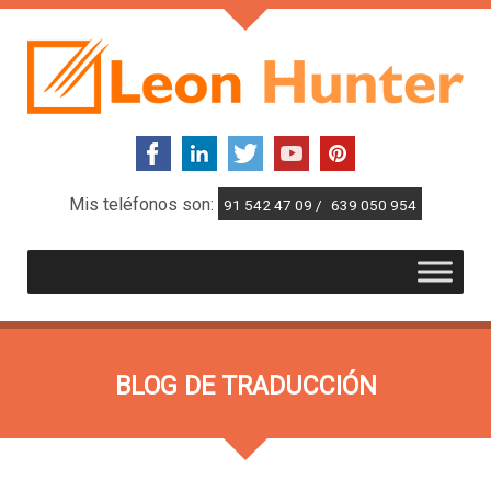
Mis teléfonos son:
91 542 47 09 /
639 050 954
BLOG DE TRADUCCIÓN