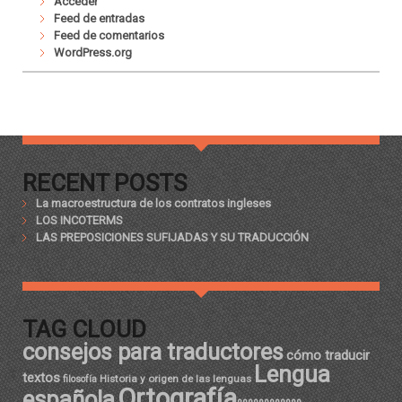
Acceder
Feed de entradas
Feed de comentarios
WordPress.org
RECENT POSTS
La macroestructura de los contratos ingleses
LOS INCOTERMS
LAS PREPOSICIONES SUFIJADAS Y SU TRADUCCIÓN
TAG CLOUD
consejos para traductores
cómo traducir
Lengua
textos
Historia y origen de las lenguas
filosofía
Ortografía
española