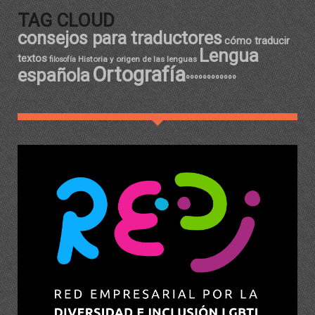
TAG CLOUD
consejos para traductores
cómo traducir
Lengua
textos
Historia y origen de las lenguas
filosofía
Ortografía
española
ºººººººººººº