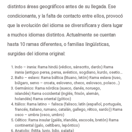
distintos áreas geográficos antes de su llegada. Ese
condicionante, y la falta de contacto entre ellos, provocó
que la evolución del idioma se diversificara y diera lugar
a muchos idiomas distintos. Actualmente se cuentan
hasta 10 ramas diferentes, o familias lingüísticas,
surgidas del idioma original:
Indo – irania: Rama hindú
(védico, sánscrito, dardo)
Rama
irania
(antiguo persa, persa, avéstico, sogdiano, kurdo, osetio…
Balto – eslavo: Rama báltica
(lituano, letón)
Rama eslava
(ruso,
búlgaro, servo – croata, esloveno, checo, eslovaco, polaco…)
Germánico: Rama nórdica
(sueco, danés, noruego,
islandés)
Rama occidental
(inglés, frisón, alemán,
holandés)
Rama oriental
(gótico)
Itálico: Rama latino – falisca
(falisco; latín (español, portugués,
francés, italiano, rumano, catalán, gallego, rético, sardo))
Rama
osco – umbra
(osco, umbro)
Céltico: Rama insular
(galés, irlandés, escocés, bretón)
Rama
continental
(galo, celtíbero, lepóntico)
Anatolio:
(hitita, luvio, lidio, palaita)