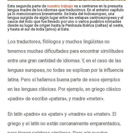
Esta segunda parte de
nuestro trabajo
va a centrarse en la presunta
lengua madre de los
idiomas
que traducimos. En el anterior capítulo
ya lo mencionamos brevemente. Se trata del
Indoeuropeo
, una
lengua surgida de algún lugar entre las
estepas centroeuropeas
y el
cauce del
Indo
que fue llevado por uno o varios pueblos nómadas
desde su lugar de origen hasta la
Península Ibérica (celtas) al oeste,
y hasta el sur de India (arios) al Este.
Los
traductores, filólogos y muchos lingüístas
no
tenemos muchas dificultades para encontrar similitudes
entre una gran cantidad de
idiomas
. Y, en el caso de las
lenguas europeas
, no todas se explican por la influencia
latina. Pero sí hallamos buena parte de esos ejemplos
en las
lenguas clásicas
. Por ejemplo, en griego clásico
«padre» de escribe «patera», y madre «meter».
En latín «padre» es «pater» y «madre» es «mater». El
griego y el latín no están cercanamente emparentados,