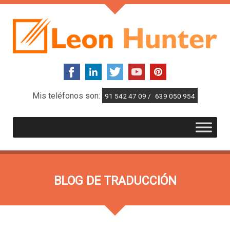
Mis teléfonos son:
91 542 47 09 /
639 050 954
BLOG DE TRADUCCIÓN