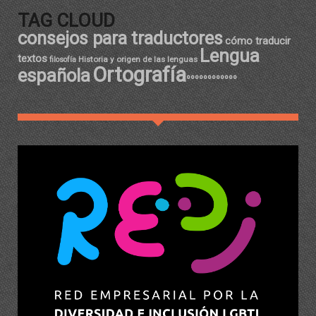
TAG CLOUD
consejos para traductores
cómo traducir
Lengua
textos
Historia y origen de las lenguas
filosofía
Ortografía
española
ºººººººººººº