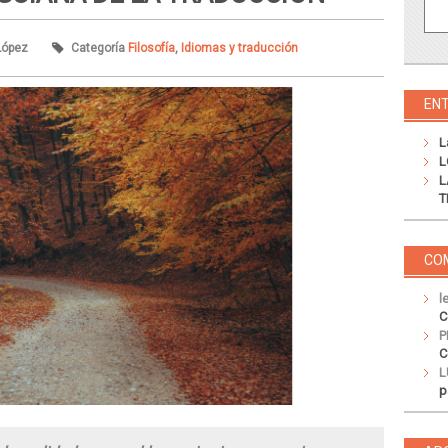
López
Categoría
Filosofía
,
Idiomas y traducción
EN
L
L
L
T
CO
l
C
P
C
L
p