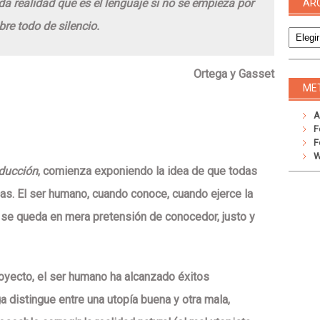
da realidad que es el lenguaje si no se empieza por
AR
Archivo
re todo de silencio.
Ortega y Gasset
ME
A
F
F
W
aducción
, comienza exponiendo la idea de que todas
as. El ser humano, cuando conoce, cuando ejerce la
 se queda en mera pretensión de conocedor, justo y
royecto, el ser humano ha alcanzado éxitos
 distingue entre una utopía buena y otra mala,