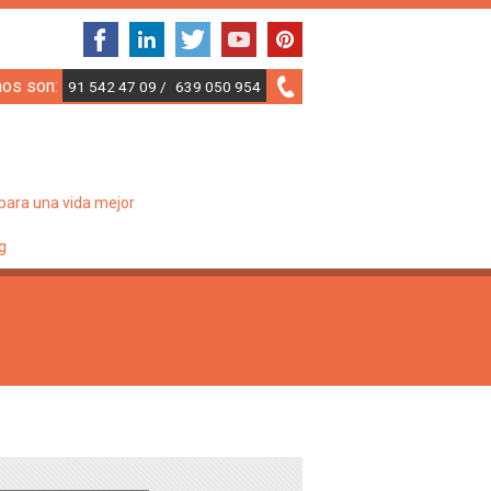
nos son:
91 542 47 09 /
639 050 954
para una vida mejor
g