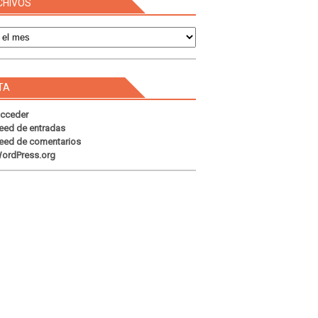
CHIVOS
s
TA
cceder
eed de entradas
eed de comentarios
ordPress.org