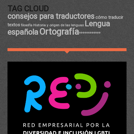
TAG CLOUD
consejos para traductores
cómo traducir
Lengua
textos
Historia y origen de las lenguas
filosofía
Ortografía
española
ºººººººººººº