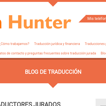
Mis teléfo
¿Cómo trabajamos?
Traducción jurídica y financiera
Traducciones 
atos de contacto y preguntas frecuentes sobre traducción jurada
Blo
BLOG DE TRADUCCIÓN
ADUCTORES JURADOS