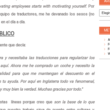
AR
vating employees starts with motivating yourself
. Por
Archivo
equipo de traductores, me he devanado los sesos (no
en el día a día.
ME
BLICO
A
F
iente
que decía:
F
W
ra y necesitaba las traducciones para regularizar los
n aquí. Ahora me he comprado un coche y necesito la
stralidad para que me mantengan el descuento en el
 tu ayuda. Por aquí en Inglaterra todo va fenomenal,
y muy bien la verdad. Muchas gracias por todo.
”
estas líneas porque creo que
son la base de lo que
 que nuestro trabajo sirva de
puente entre culturas y