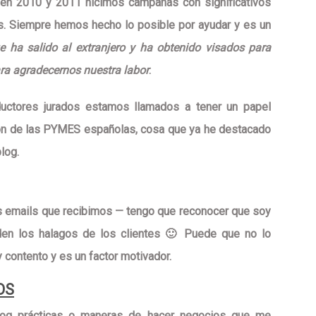
en 2010 y 2011 hicimos campañas con significativos
os. Siempre hemos hecho
lo posible por ayudar
y es un
 ha salido al extranjero y ha obtenido visados para
ara agradecernos nuestra labor
.
ductores jurados estamos llamados a tener un
papel
ción de las PYMES españolas
, cosa que ya he destacado
log.
s emails que recibimos — tengo que reconocer que soy
den los halagos
de los clientes 🙂 Puede que no lo
ontento y es un factor motivador.
OS
blog prácticas o maneras de hacer negocios que me