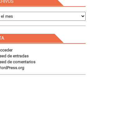
CHIVOS
s
TA
cceder
eed de entradas
eed de comentarios
ordPress.org