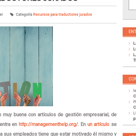
er
Categoría
Recursos para traductores jurados
EN
L
L
L
T
CO
l
C
P
C
L
 muy buena con artículos de gestión empresarial, de
p
uentra en
http://managementhelp.org/
. En
un artículo
se
r a sus empleados tiene que estar motivado él mismo y