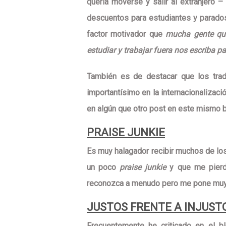
quería moverse y salir al extranjero
– 
descuentos para estudiantes y parad
factor motivador
que
mucha gente que
estudiar y trabajar fuera nos escriba p
También es de destacar que los tra
importantísimo en la internacionaliza
en algún que otro post en este mismo b
PRAISE JUNKIE
Es muy halagador recibir muchos de lo
un poco
praise junkie
y que
me pier
reconozca a menudo pero me pone muy c
JUSTOS FRENTE A INJUST
Frecuentemente he criticado en el 