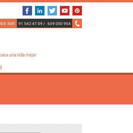
nos son:
91 542 47 09 /
639 050 954
para una vida mejor
g