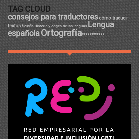
TAG CLOUD
consejos para traductores
cómo traducir
Lengua
textos
Historia y origen de las lenguas
filosofía
Ortografía
española
ºººººººººººº