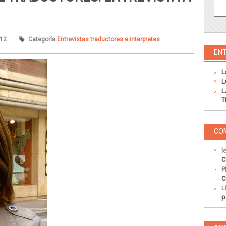
r12
Categoría
Entrevistas traductores e interpretes
EN
L
L
L
T
CO
l
C
P
C
L
p