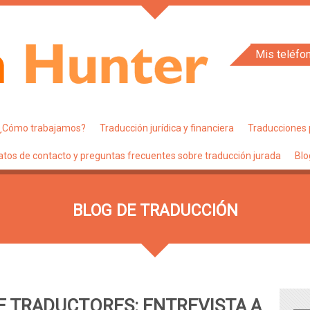
Mis teléfo
¿Cómo trabajamos?
Traducción jurídica y financiera
Traducciones 
atos de contacto y preguntas frecuentes sobre traducción jurada
Blo
BLOG DE TRADUCCIÓN
E TRADUCTORES: ENTREVISTA A