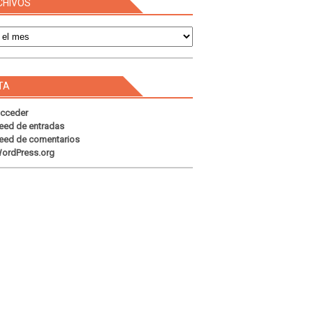
CHIVOS
s
TA
cceder
eed de entradas
eed de comentarios
ordPress.org