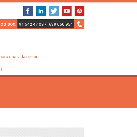
nos son:
91 542 47 09 /
639 050 954
para una vida mejor
g