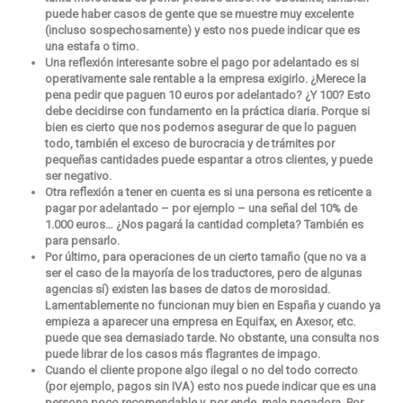
puede haber casos de gente que se muestre muy excelente
(incluso sospechosamente) y esto nos puede indicar que es
una estafa o timo.
Una reflexión interesante sobre el pago por adelantado
es si
operativamente sale rentable a la empresa exigirlo
. ¿Merece la
pena pedir que paguen 10 euros por adelantado? ¿Y 100? Esto
debe decidirse con fundamento en la práctica diaria. Porque si
bien es cierto que nos podemos asegurar de que lo paguen
todo, también el exceso de burocracia y de trámites por
pequeñas cantidades puede espantar a otros clientes, y puede
ser negativo.
Otra reflexión a tener en cuenta es si una persona es reticente a
pagar por adelantado – por ejemplo – una señal del 10% de
1.000 euros… ¿Nos pagará la cantidad completa? También es
para pensarlo.
Por último, para operaciones de un cierto tamaño (que no va a
ser el caso de la mayoría de los traductores, pero de algunas
agencias sí) existen las bases de datos de morosidad.
Lamentablemente no funcionan muy bien en España y cuando ya
empieza a aparecer una empresa en Equifax, en Axesor, etc.
puede que sea demasiado tarde. No obstante, una consulta nos
puede librar de los casos más flagrantes de impago.
Cuando el cliente propone
algo ilegal o no del todo correcto
(por ejemplo, pagos sin IVA) esto nos puede indicar que es una
persona poco recomendable y, por ende, mala pagadora.
Por