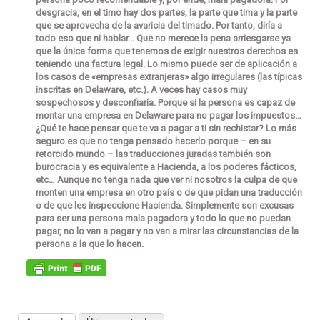
desgracia, en el timo hay dos partes, la parte que tima y la parte
que se aprovecha de la avaricia del timado. Por tanto, diría a
todo eso que ni hablar… Que no merece la pena arriesgarse ya
que la única forma que tenemos de exigir nuestros derechos es
teniendo
una factura legal
. Lo mismo puede ser de aplicación a
los casos de «empresas extranjeras» algo irregulares (las típicas
inscritas en Delaware, etc.). A veces hay casos muy
sospechosos y desconfiaría. Porque si la persona es capaz de
montar una empresa en Delaware para no pagar los impuestos…
¿Qué te hace pensar que te va a pagar a ti sin rechistar? Lo más
seguro es que no tenga pensado hacerlo porque – en su
retorcido mundo – las traducciones juradas también son
burocracia y es equivalente a Hacienda, a los poderes fácticos,
etc… Aunque
no tenga nada que ver ni nosotros la culpa de que
monten una empresa en otro país o de que pidan una traducción
o de que les inspeccione Hacienda.
Simplemente son excusas
para ser una persona mala pagadora y todo lo que no puedan
pagar, no lo van a pagar y no van a mirar las circunstancias de la
persona a la que lo hacen.