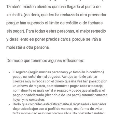
También existen clientes que han llegado al punto de
«
cut-off
» (es decir, que les ha rechazado otro proveedor
porque han superado el límite de crédito o de facturas
sin pagar). Para todas estas personas, el mejor remedio
y desaliento es
poner precios caros
, porque se irán a
molestar a otra persona.
De modo que tenemos
algunas reflexiones
:
El regateo (según muchas personas y yo también lo confirmo)
puede ser
señal de mal pagador
. Aunque también existen
clientes muy mirados con el dinero que una vez han pasado por
un «show» de regateo, posteriormente pagan todo a tocateja,
normalmente es
mala señal
el regateo y puede que al indicar el
pago por adelantado (de todo o de una parte) automáticamente
huyan y no contesten.
Dado que coinciden estadísticamente el regateador / buscador
de precios bajos con el perfil de moroso, una forma de evitar
tanta morosidad es poner precios altos. No obstante, también