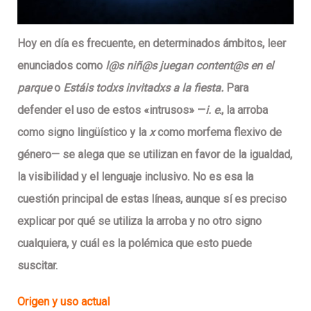
Hoy en día es frecuente, en determinados ámbitos, leer
enunciados como
l@s niñ@s juegan content@s en el
parque
o
Estáis todxs invitadxs a la fiesta.
Para
defender el uso de estos «intrusos» —
i. e
., la arroba
como signo lingüístico y la
x
como morfema flexivo de
género— se alega que se utilizan en favor de la igualdad,
la visibilidad y el lenguaje inclusivo. No es esa la
cuestión principal de estas líneas, aunque sí es preciso
explicar por qué se utiliza la arroba y no otro signo
cualquiera, y cuál es la polémica que esto puede
suscitar.
Origen y uso actual