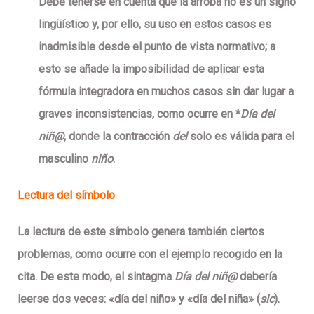
Debe tenerse en cuenta que la arroba no es un signo
lingüístico
y, por ello, su uso en estos casos es
inadmisible desde el punto de vista normativo; a
esto se añade la imposibilidad de aplicar esta
fórmula integradora en muchos casos sin dar lugar a
graves inconsistencias, como ocurre en *
Día del
niñ@
, donde la contracción
del
solo es válida para el
masculino
niño
.
Lectura del símbolo
La lectura de este símbolo genera también ciertos
problemas, como ocurre con el ejemplo recogido en la
cita.
De este modo, el sintagma
Día del niñ@
debería
leerse dos veces: «día del niño» y «día del niña»
(
sic
).