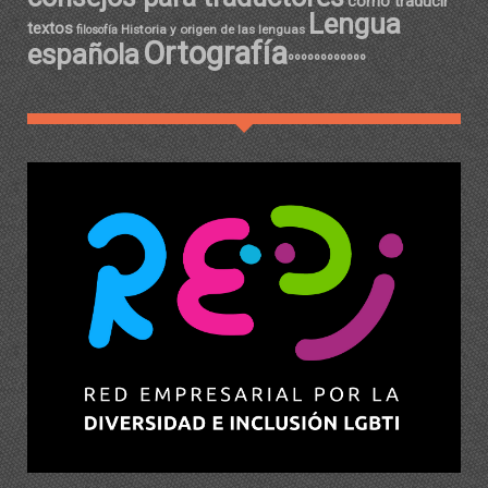
cómo traducir
Lengua
textos
Historia y origen de las lenguas
filosofía
Ortografía
española
ºººººººººººº