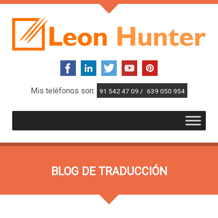
Mis teléfonos son:
91 542 47 09 /
639 050 954
BLOG DE TRADUCCIÓN