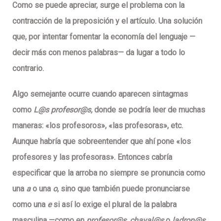
Como se puede apreciar, surge el problema con la
contracción de la preposición y el artículo. Una solución
que, por intentar fomentar la economía del lenguaje —
decir más con menos palabras— da lugar a todo lo
contrario.
Algo semejante ocurre cuando aparecen sintagmas
como
L@s profesor@s,
donde se podría leer de muchas
maneras: «los profesoros», «las profesoras», etc.
Aunque habría que sobreentender que ahí pone «los
profesores y las profesoras». Entonces
cabría
especificar que la arroba no siempre se pronuncia como
una
a
o una
o
, sino que también puede pronunciarse
como una
e
si así lo exige el plural de la palabra
masculina —como en
profesor@s
,
chaval@s
o
ladron@s