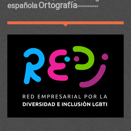
Ortografía
española
ºººººººººººº