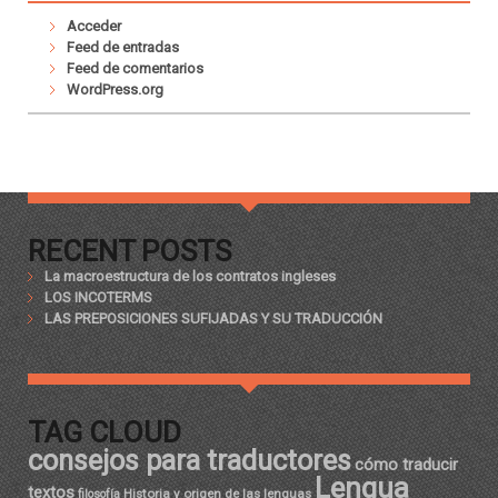
Acceder
Feed de entradas
Feed de comentarios
WordPress.org
RECENT POSTS
La macroestructura de los contratos ingleses
LOS INCOTERMS
LAS PREPOSICIONES SUFIJADAS Y SU TRADUCCIÓN
TAG CLOUD
consejos para traductores
cómo traducir
Lengua
textos
Historia y origen de las lenguas
filosofía