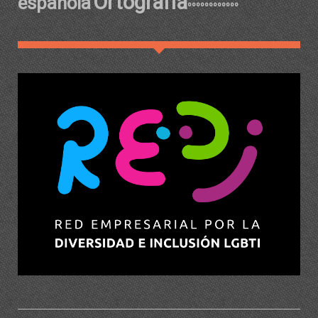
Ortografía
española
ºººººººººººº