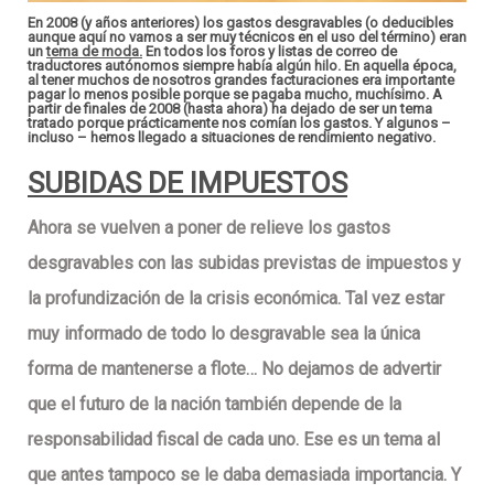
En 2008 (y años anteriores)
los gastos desgravables
(o deducibles
aunque aquí no vamos a ser muy técnicos en el uso del término)
eran
un
tema de moda.
En todos los foros y listas de correo de
traductores autónomos siempre había algún hilo
. En aquella época,
al tener muchos de nosotros grandes facturaciones era importante
pagar lo menos posible porque se pagaba
mucho, muchísimo
. A
partir de finales de 2008 (hasta ahora) ha dejado de ser un tema
tratado porque prácticamente nos comían los gastos. Y algunos –
incluso – hemos llegado a situaciones de rendimiento negativo.
SUBIDAS DE IMPUESTOS
Ahora
se vuelven a poner de relieve los gastos
desgravables con las subidas previstas de impuestos y
la profundización de la crisis económica
. Tal vez estar
muy informado de todo lo desgravable sea la única
forma de mantenerse a flote… No dejamos de advertir
que el futuro de la nación también depende de la
responsabilidad fiscal de cada uno. Ese es un tema al
que antes tampoco se le daba demasiada importancia. Y