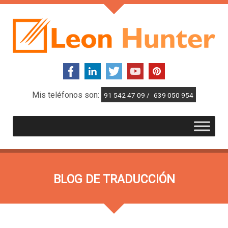
Mis teléfonos son:
91 542 47 09 /
639 050 954
BLOG DE TRADUCCIÓN