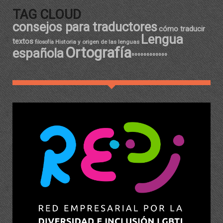
TAG CLOUD
consejos para traductores
cómo traducir
Lengua
textos
Historia y origen de las lenguas
filosofía
Ortografía
española
ºººººººººººº