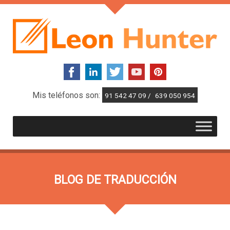
Mis teléfonos son:
91 542 47 09 /
639 050 954
BLOG DE TRADUCCIÓN