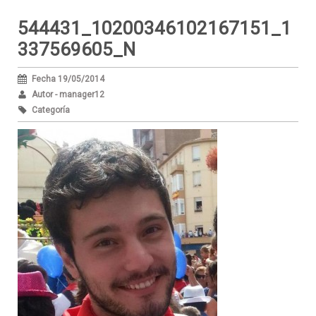
544431_10200346102167151_1
337569605_N
Fecha 19/05/2014
Autor - manager12
Categoría