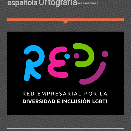
Ortografía
española
ºººººººººººº