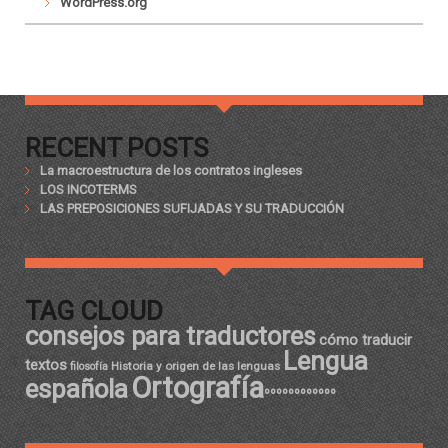
WordPress.org
RECENT POSTS
La macroestructura de los contratos ingleses
LOS INCOTERMS
LAS PREPOSICIONES SUFIJADAS Y SU TRADUCCIÓN
TAG CLOUD
consejos para traductores
cómo traducir
Lengua
textos
Historia y origen de las lenguas
filosofía
Ortografía
española
ºººººººººººº