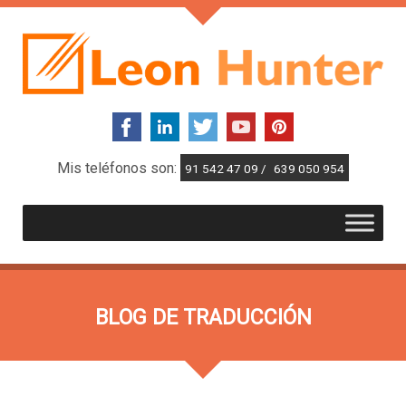
Mis teléfonos son:
91 542 47 09 /
639 050 954
BLOG DE TRADUCCIÓN