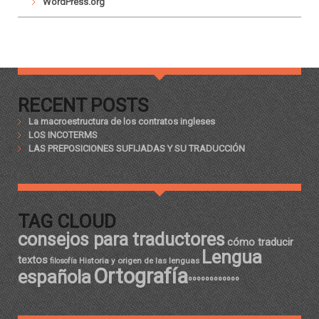
WordPress.org
RECENT POSTS
La macroestructura de los contratos ingleses
LOS INCOTERMS
LAS PREPOSICIONES SUFIJADAS Y SU TRADUCCIÓN
TAG CLOUD
consejos para traductores
cómo traducir
Lengua
textos
Historia y origen de las lenguas
filosofía
Ortografía
española
ºººººººººººº