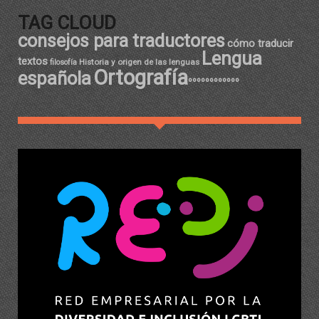
TAG CLOUD
consejos para traductores
cómo traducir
Lengua
textos
Historia y origen de las lenguas
filosofía
Ortografía
española
ºººººººººººº