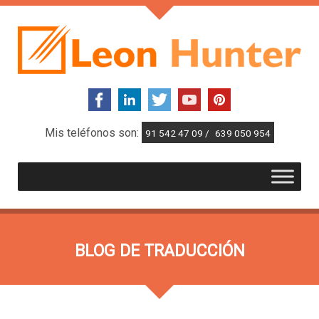
Mis teléfonos son:
91 542 47 09 /
639 050 954
BLOG DE TRADUCCIÓN