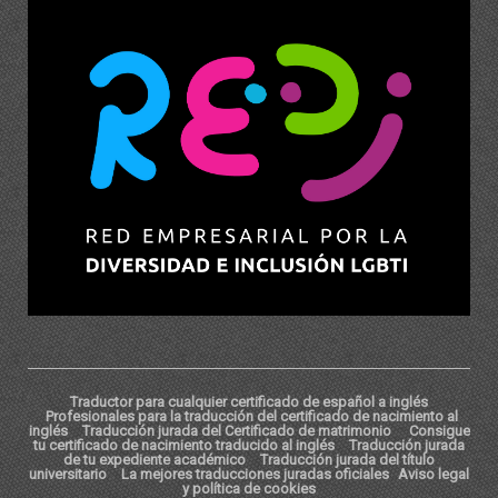
Traductor para cualquier certificado de español a inglés
Profesionales para la traducción del certificado de nacimiento al
inglés
Traducción jurada del Certificado de matrimonio
Consigue
tu certificado de nacimiento traducido al inglés
Traducción jurada
de tu expediente académico
Traducción jurada del título
universitario
La mejores traducciones juradas oficiales
Aviso legal
y política de cookies