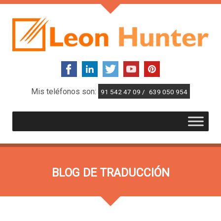
Mis teléfonos son:
91 542 47 09 /
639 050 954
BLOG DE TRADUCCIÓN