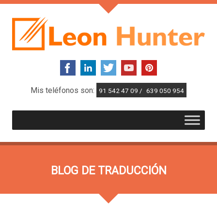
Mis teléfonos son:
91 542 47 09 /
639 050 954
BLOG DE TRADUCCIÓN