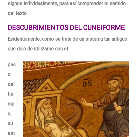
signos individualmente, para así comprender el sentido
del texto.
DESCUBRIMIENTOS DEL CUNEIFORME
Evidentemente, como se trata de un sistema tan antiguo
que dejó de utilizarse con el
pas
o
del
tie
mp
o,
su
est