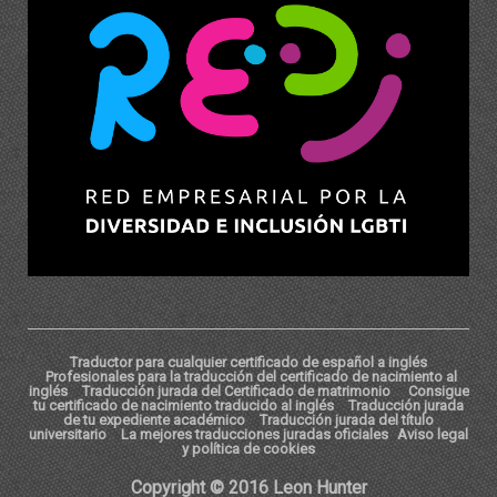
Traductor para cualquier certificado de español a inglés
Profesionales para la traducción del certificado de nacimiento al
inglés
Traducción jurada del Certificado de matrimonio
Consigue
tu certificado de nacimiento traducido al inglés
Traducción jurada
de tu expediente académico
Traducción jurada del título
universitario
La mejores traducciones juradas oficiales
Aviso legal
y política de cookies
Copyright © 2016 Leon Hunter