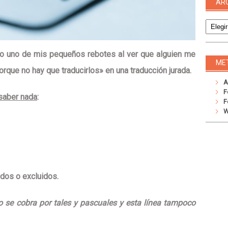
AR
Archivo
o uno de mis pequeños rebotes al ver que alguien me
ME
orque no hay que traducirlos» en una
traducción jurada
.
A
F
 saber nada
:
F
W
idos o excluidos.
 se cobra por tales y pascuales y esta línea tampoco