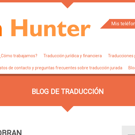
Mis teléfo
¿Cómo trabajamos?
Traducción jurídica y financiera
Traducciones 
atos de contacto y preguntas frecuentes sobre traducción jurada
Blo
BLOG DE TRADUCCIÓN
OBRAN