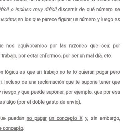
ifícil o incluso muy difícil
discernir de qué número se
scritos
en los que parece figurar un número y luego es
e nos equivocamos por las razones que sea: por
rabajo, por estar enfermos, por ser un mal día, etc.
n lógica es que un trabajo
no te lo quieran pagar pero
n
. Incluso de una reclamación que te supone tener que
a y riesgo y que puede suponer, por ejemplo, que por esa
s algo (por el doble gasto de envío).
que puedan
no pagar
un concepto X
y, sin embargo,
se concepto
.