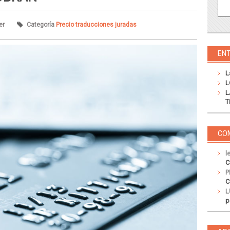
er
Categoría
Precio traducciones juradas
EN
L
L
L
T
CO
l
C
P
C
L
p