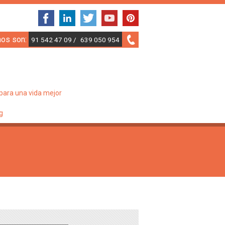
nos son:
91 542 47 09 /
639 050 954
para una vida mejor
g