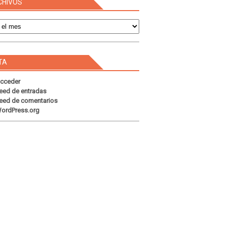
CHIVOS
s
TA
cceder
eed de entradas
eed de comentarios
ordPress.org