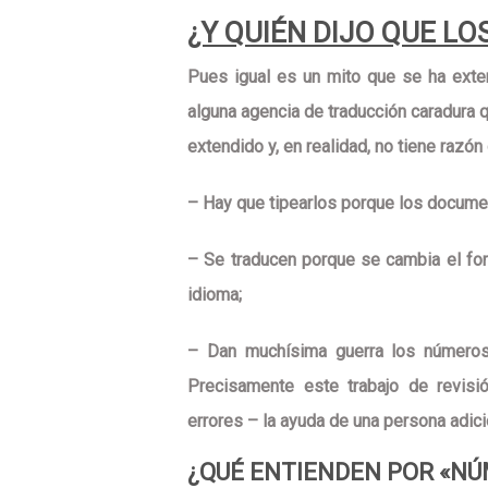
¿Y QUIÉN DIJO QUE L
Pues igual es un mito que se ha exte
alguna agencia de traducción caradura q
extendido y, en realidad, no tiene razó
–
Hay que tipearlos
porque los documen
–
Se traducen
porque se cambia el form
idioma;
–
Dan muchísima guerra
los números 
Precisamente este trabajo de revisi
errores – la ayuda de una persona adicio
¿QUÉ ENTIENDEN POR «N